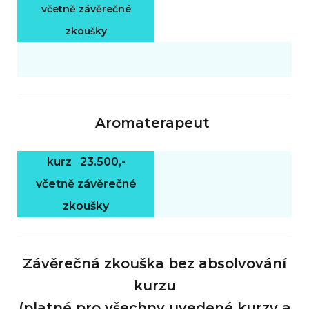
včetně závěrečné
zkoušky
Aromaterapeut
kurz 23.500,-
včetně závěrečné
zkoušky
Závěrečná zkouška bez absolvování
kurzu
(platné pro všechny uvedené kurzy a