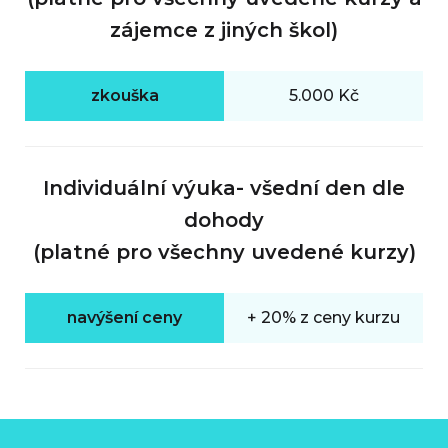
zájemce z jiných škol)
zkouška
5.000 Kč
Individuální výuka- všední den dle
dohody
(platné pro všechny uvedené kurzy)
navýšení ceny
+ 20% z ceny kurzu