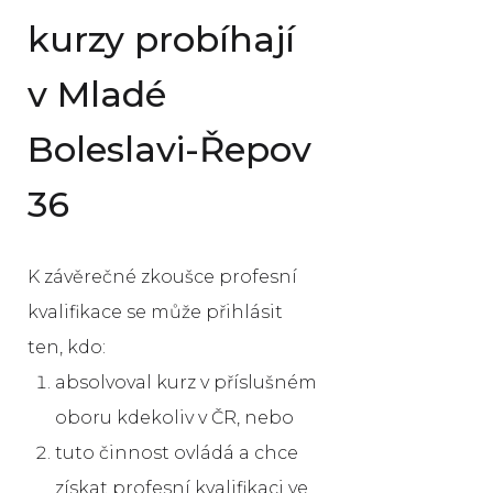
kurzy probíhají
v Mladé
Boleslavi-Řepov
36
K závěrečné zkoušce profesní
kvalifikace se může přihlásit
ten, kdo:
absolvoval kurz v příslušném
oboru kdekoliv v ČR, nebo
tuto činnost ovládá a chce
získat profesní kvalifikaci ve