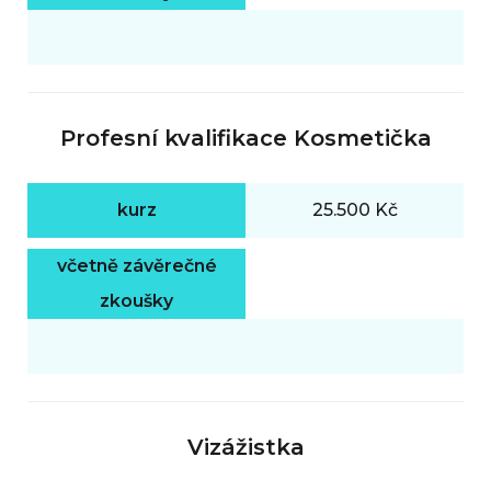
Profesní kvalifikace Kosmetička
kurz
25.500 Kč
včetně závěrečné
zkoušky
Vizážistka