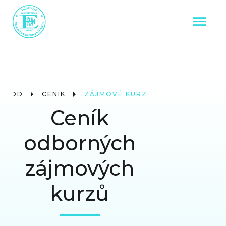
ÚVOD
CENÍK
ZÁJMOVÉ KURZY
Ceník
odborných
zájmových
kurzů