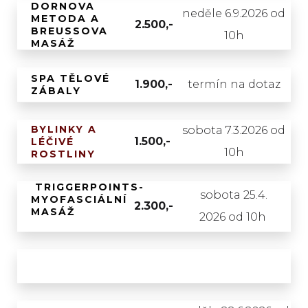
DORNOVA
neděle 6.9.2026 od
METODA A
2.500,-
BREUSSOVA
10h
MASÁŽ
SPA TĚLOVÉ
1.900,-
termín na dotaz
ZÁBALY
BYLINKY A
sobota 7.3.2026 od
1.500,-
LÉČIVÉ
10h
ROSTLINY
TRIGGERPOINTS-
sobota 25.4.
MYOFASCIÁLNÍ
2.300,-
MASÁŽ
2026 od 10h