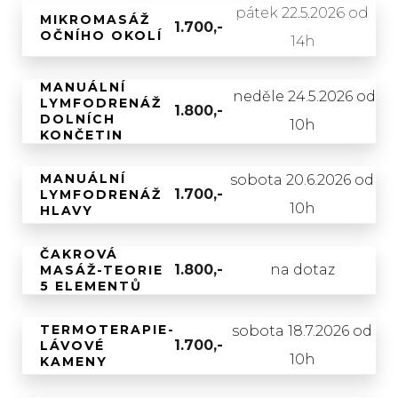
pátek 22.5.2026 od
MIKROMASÁŽ
1.700,-
OČNÍHO OKOLÍ
14h
MANUÁLNÍ
neděle 24.5.2026 od
LYMFODRENÁŽ
1.800,-
DOLNÍCH
10h
KONČETIN
MANUÁLNÍ
sobota 20.6.2026 od
1.700,-
LYMFODRENÁŽ
10h
HLAVY
ČAKROVÁ
1.800,-
na dotaz
MASÁŽ-TEORIE
5 ELEMENTŮ
TERMOTERAPIE-
sobota 18.7.2026 od
1.700,-
LÁVOVÉ
10h
KAMENY