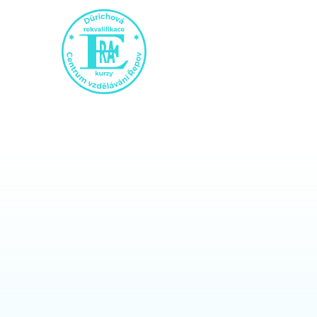
ÚVOD
KURZY
PROFESNÍ KVALIFIKACE
MANIKÉRKA A NEHTOVÁ DESIGNÉRKA-ZÁVĚR
Manikérka a neht
závěrečná zkouš