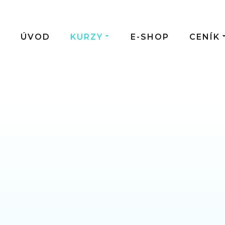
ÚVOD
KURZY
E-SHOP
CENÍK
EČNÁ ZKOUŠKA
ová designérka-
ka